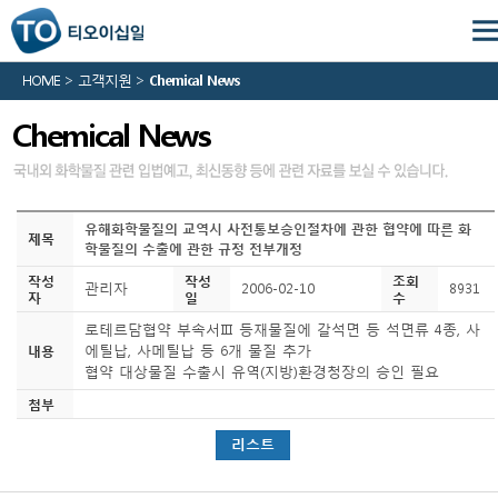
HOME > 고객지원 >
Chemical News
Chemical News
유해화학물질의 교역시 사전통보승인절차에 관한 협약에 따른 화
제목
학물질의 수출에 관한 규정 전부개정
작성
작성
조회
관리자
2006-02-10
8931
자
일
수
로테르담협약 부속서Ⅲ 등재물질에 갈석면 등 석면류 4종, 사
에틸납, 사메틸납 등 6개 물질 추가
내용
협약 대상물질 수출시 유역(지방)환경청장의 승인 필요
첨부
리스트