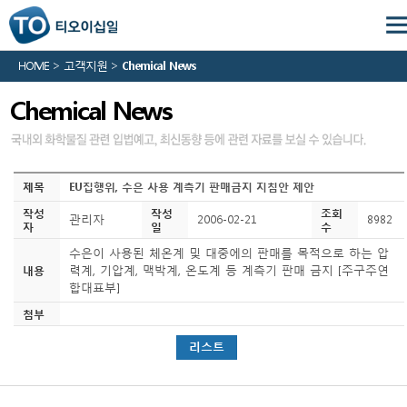
HOME > 고객지원 >
Chemical News
Chemical News
제목
EU집행위, 수은 사용 계측기 판매금지 지침안 제안
작성
작성
조회
관리자
2006-02-21
8982
자
일
수
수은이 사용된 체온계 및 대중에의 판매를 목적으로 하는 압
력계, 기압계, 맥박계, 온도계 등 계측기 판매 금지 [주구주연
내용
합대표부]
첨부
리스트