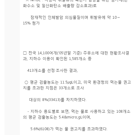
화수소 및 일산화탄소 배출량 감소효과)로
잠재적인 인체발암 의심물질이며 휘발유에 약 10～
15% 첨가
□ 전국 14,100여개(‘05년말 기준) 주유소에 대한 현황조사결
과, 지하수 이용이 확인된 1,585개소 중
413개소를 선정·조사한 결과,
○ 평균 검출농도는 11.5㎍L이고, 미국 환경청의 먹는물 권고
치를 초과한 지점은 33개소로 조사
대상의 8%(33413)를 차지하였다.
- 지하수 용도별로 보면, 먹는 물로 사용하고 있는 108개소
의 평균 검출농도는 5.4&micro;gL이며,
5.6%(6108)가 먹는 물 권고치를 초과하였다.