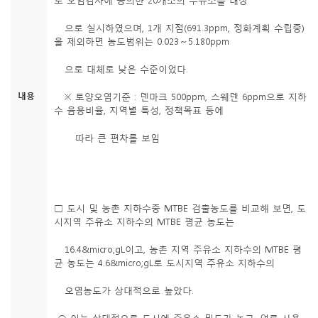
로 오염검사에 동의한 20개소의 주유소를 대상
으로 실시하였으며, 1개 지점(691.3ppm, 정화계획 수립중)
을 제외하면 농도범위는 0.023～5.180ppm
으로 대체로 낮은 수준이었다.
내용
※ 토양오염기준 : 덴마크 500ppm, 스웨덴 6ppm으로 지하
수 음용비율, 지역별 특성, 정책목표 등에
따라 큰 편차를 보임
□ 도시 및 농촌 지하수중 MTBE 검출농도를 비교해 보면, 도
시지역 주유소 지하수의 MTBE 평균 농도는
16.4&micro;gL이고, 농촌 지역 주유소 지하수의 MTBE 평
균 농도는 4.6&micro;gL로 도시지역 주유소 지하수의
오염농도가 상대적으로 높았다.