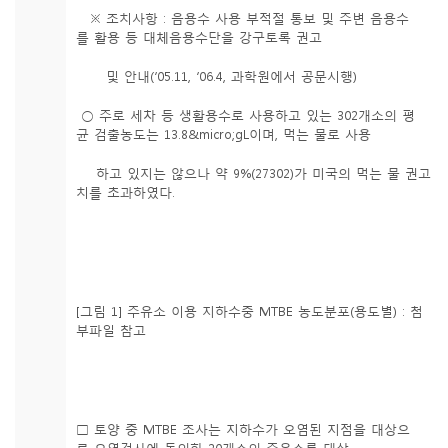
※ 조치사항 : 음용수 사용 부적절 통보 및 주변 음용수
를 활용 등 대체음용수단을 강구토록 권고
및 안내(‘05.11, ’06.4, 과학원에서 공문시행)
○ 주로 세차 등 생활용수로 사용하고 있는 302개소의 평
균 검출농도는 13.8&micro;gL이며, 먹는 물로 사용
하고 있지는 않으나 약 9%(27302)가 미국의 먹는 물 권고
치를 초과하였다.
[그림 1] 주유소 이용 지하수중 MTBE 농도분포(용도별) : 첨
부파일 참고
□ 토양 중 MTBE 조사는 지하수가 오염된 지점을 대상으