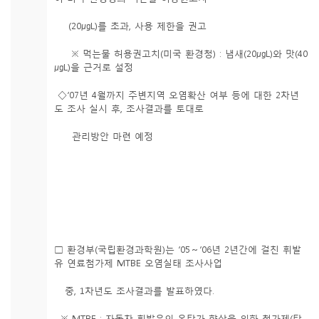
(20㎍L)를 초과, 사용 제한을 권고
※ 먹는물 허용권고치(미국 환경청) : 냄새(20㎍L)와 맛(40
㎍L)을 근거로 설정
◇‘07년 4월까지 주변지역 오염확산 여부 등에 대한 2차년
도 조사 실시 후, 조사결과를 토대로
관리방안 마련 예정
□ 환경부(국립환경과학원)는 ‘05～’06년 2년간에 걸친 휘발
유 연료첨가제 MTBE 오염실태 조사사업
중, 1차년도 조사결과를 발표하였다.
※ MTBE : 자동차 휘발유의 옥탄가 향상을 위한 첨가제(탄