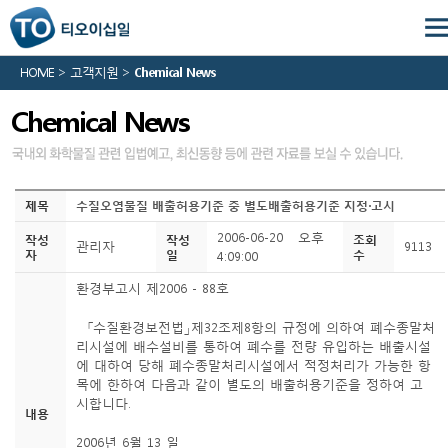
HOME > 고객지원 >
Chemical News
Chemical News
제목
수질오염물질 배출허용기준 중 별도배출허용기준 지정·고시
2006-06-20 오후
작성
작성
조회
관리자
9113
자
일
수
4:09:00
환경부고시 제2006 - 88호
「수질환경보전법」제32조제8항의 규정에 의하여 폐수종말처
리시설에 배수설비를 통하여 폐수를 전량 유입하는 배출시설
에 대하여 당해 폐수종말처리시설에서 적정처리가 가능한 항
목에 한하여 다음과 같이 별도의 배출허용기준을 정하여 고
시합니다.
내용
2006년 6월 13 일